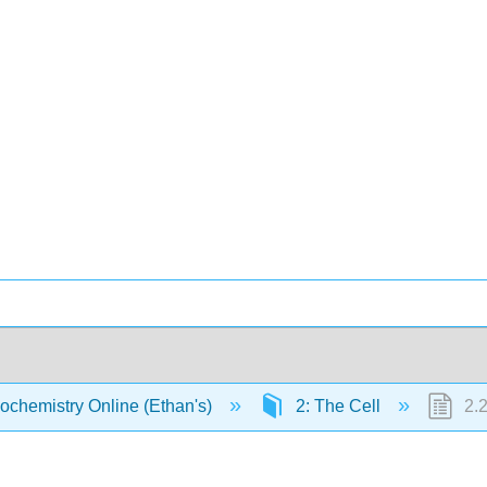
ochemistry Online (Ethan's)
2: The Cell
2.2