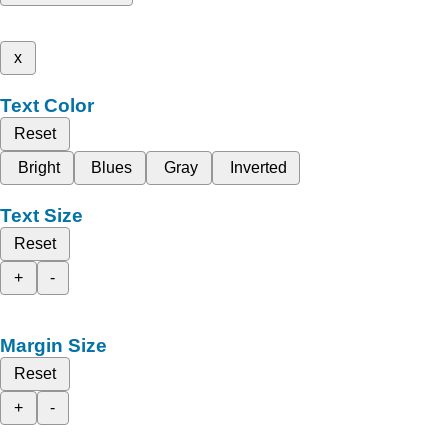
x
Text Color
Reset
Bright
Blues
Gray
Inverted
Text Size
Reset
+
-
Margin Size
Reset
+
-