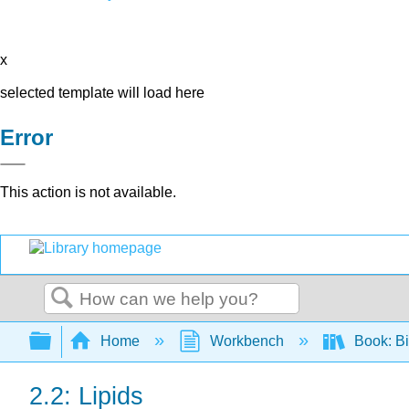
x
selected template will load here
Error
This action is not available.
Search
Expand/collapse global hierarchy
Home
Workbench
Book: Bi
2.2: Lipids