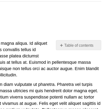
 magna aliqua. Id aliquet
Table of contents
 convallis tellus id
No
headers
tasse platea dictumst
duis at tellus at. Euismod in pellentesque massa
Quisque non tellus orci ac auctor augue. Enim blandit
licitudin.
im diam vulputate ut pharetra. Pharetra vel turpis
massa ultricies mi quis hendrerit dolor magna eget.
retium viverra suspendisse potenti nullam ac tortor
 vivamus at augue. Felis eget velit aliquet sagittis id