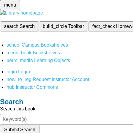
menu
search
Search
build_circle
Toolbar
fact_check
Homew
school
Campus Bookshelves
menu_book
Bookshelves
perm_media
Learning Objects
login
Login
how_to_reg
Request Instructor Account
hub
Instructor Commons
Search
Search this book
Submit Search