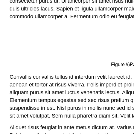
consectetur purus ut. Ullamcorper sit amet risus nul
duis ultricies lacus. Sapien et ligula ullamcorper m
commodo ullamcorper a. Fermentum odio eu feugiat 
Figure \(\
Convallis convallis tellus id interdum velit laoreet i
aenean et tortor at risus viverra. Felis imperdiet pr
aliquam purus sit amet luctus venenatis lectus. Aliq
Elementum tempus egestas sed sed risus pretium qu
suspendisse in est. Nisl purus in mollis nunc sed id
sit amet volutpat. Sem nulla pharetra diam sit. Velit l
Aliquet risus feugiat in ante metus dictum at. Variu