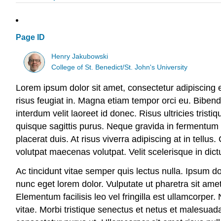
Page ID
Henry Jakubowski
College of St. Benedict/St. John's University
Lorem ipsum dolor sit amet, consectetur adipiscing e
risus feugiat in. Magna etiam tempor orci eu. Bibendum
interdum velit laoreet id donec. Risus ultricies trist
quisque sagittis purus. Neque gravida in fermentum e
placerat duis. At risus viverra adipiscing at in tellu
volutpat maecenas volutpat. Velit scelerisque in dict
Ac tincidunt vitae semper quis lectus nulla. Ipsum dol
nunc eget lorem dolor. Vulputate ut pharetra sit ame
Elementum facilisis leo vel fringilla est ullamcorper.
vitae. Morbi tristique senectus et netus et malesuada 