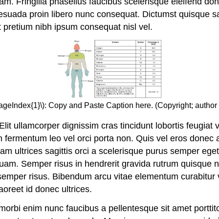
lam. Fringilla phasellus faucibus scelerisque eleifend d
alesuada proin libero nunc consequat. Dictumst quisque s
pretium nibh ipsum consequat nisl vel.
PageIndex{1}\): Copy and Paste Caption here. (Copyright; author 
d. Elit ullamcorper dignissim cras tincidunt lobortis feugia
oin fermentum leo vel orci porta non. Quis vel eros donec 
uam ultrices sagittis orci a scelerisque purus semper ege
am. Semper risus in hendrerit gravida rutrum quisque n
 semper risus. Bibendum arcu vitae elementum curabitur v
aoreet id donec ultrices.
s morbi enim nunc faucibus a pellentesque sit amet porttit