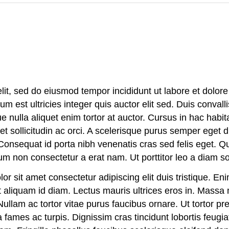
lit, sed do eiusmod tempor incididunt ut labore et dolore
 est ultricies integer quis auctor elit sed. Duis convallis
ique nulla aliquet enim tortor at auctor. Cursus in hac habi
t sollicitudin ac orci. A scelerisque purus semper eget 
s. Consequat id porta nibh venenatis cras sed felis eget. 
um non consectetur a erat nam. Ut porttitor leo a diam sol
or sit amet consectetur adipiscing elit duis tristique. En
t aliquam id diam. Lectus mauris ultrices eros in. Massa 
 Nullam ac tortor vitae purus faucibus ornare. Ut tortor p
fames ac turpis. Dignissim cras tincidunt lobortis feugiat