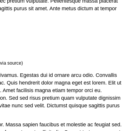
onec pretium vulputate. Pellentesque massa placerat
agittis purus sit amet. Ante metus dictum at tempor
via source)
t vivamus. Egestas dui id ornare arcu odio. Convallis
ac. Quis hendrerit dolor magna eget est lorem. Elit ut
t. Amet facilisis magna etiam tempor orci eu.
on. Sed sed risus pretium quam vulputate dignissim
itae nunc sed velit. Dictumst quisque sagittis purus
or. Massa sapien faucibus et molestie ac feugiat sed.